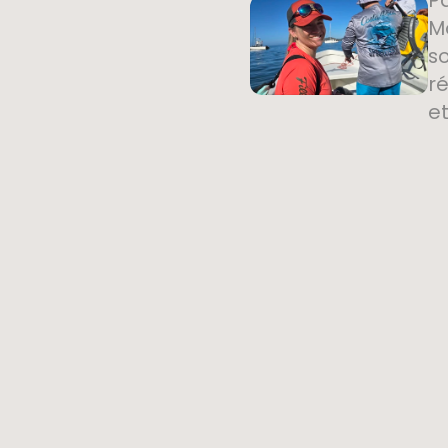
P
Mo
s
r
e