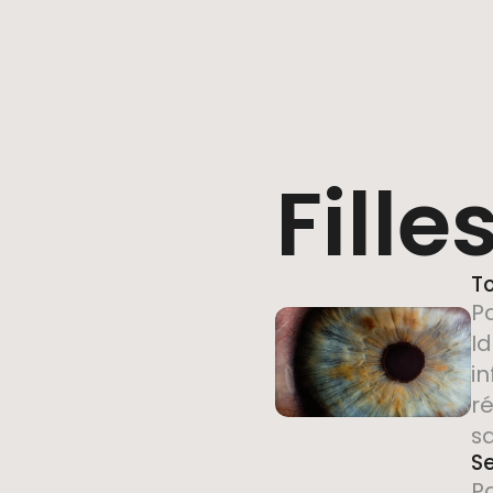
Fille
T
P
Id
in
r
s
Se
P