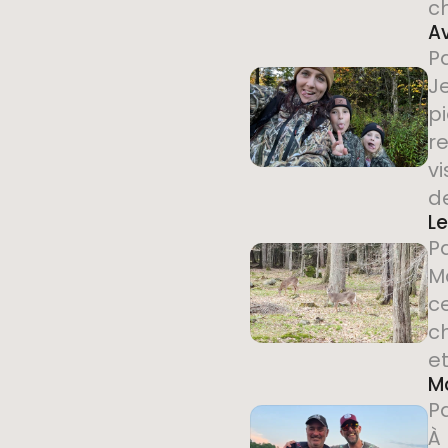
c
Av
P
Je
p
r
vi
de
Le
P
Ma
c
c
et
M
P
À 