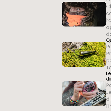
C
c
l’
a
d
Qu
P
Pr
p
To
Le
d
P
J
di
l’