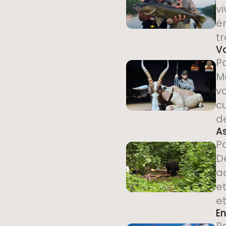
v
ém
tr
V
P
M
v
cu
d
As
P
Dé
a
et
et
En