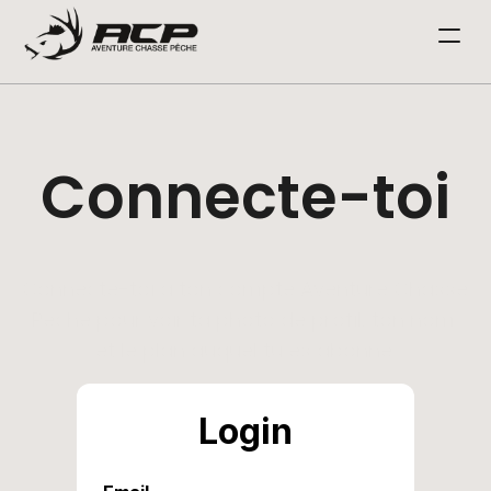
Magazine
Radio Crash
Connecte-toi
Boutique
Émission
Connecte-toi à ton compte Aventure Chasse 
Blog
Pêche pour voir ta photo de profil, ton nom 
Contact
et le plan auquel tu es abonné.
Abonnements
Tu peux même le modifier si tu le souhaites!
Login